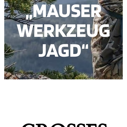
„MAUSER
WERKZEUG
JAGD“