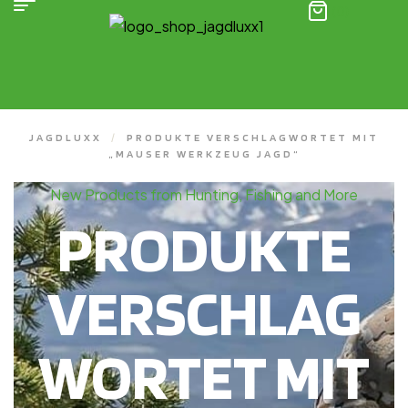
(0)
JAGDLUXX
/
PRODUKTE VERSCHLAGWORTET MIT
„MAUSER WERKZEUG JAGD“
New Products from Hunting, Fishing and More
PRODUKTE
VERSCHLAG
WORTET MIT