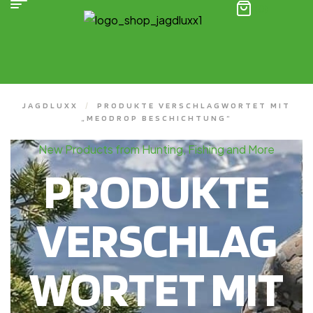
(0)
JAGDLUXX
/
PRODUKTE VERSCHLAGWORTET MIT
„MEODROP BESCHICHTUNG“
New Products from Hunting, Fishing and More
PRODUKTE
VERSCHLAG
WORTET MIT