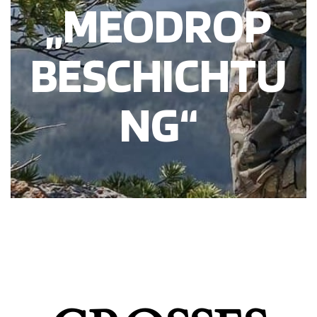
„MEODROP
BESCHICHTU
NG“