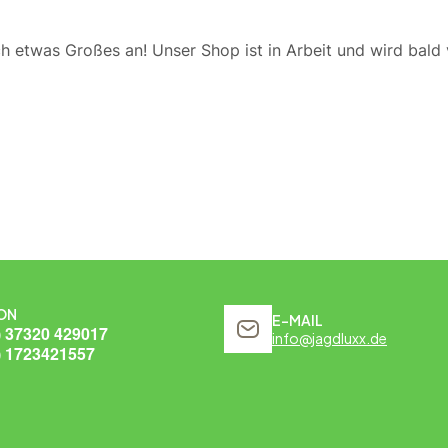
ch etwas Großes an! Unser Shop ist in Arbeit und wird bald v
ON
E-MAIL
) 37320 429017
info@jagdluxx.de
) 1723421557