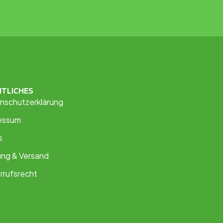
HTLICHES
nschutzerklärung
essum
s
ung & Versand
rrufsrecht