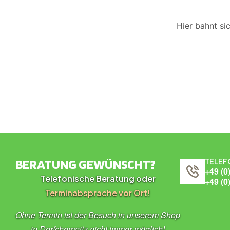
Hier bahnt si
BERATUNG GEWÜNSCHT?
TELEF
+49 (0
Telefonische Beratung oder
+49 (0
Terminabsprache vor Ort!
Ohne Termin ist der Besuch in unserem Shop
in Dorfchemnitz nicht immer möglich!