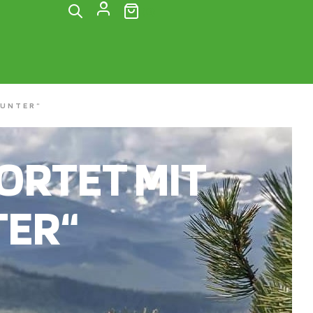
(0)
HUNTER“
RTET MIT
TER“