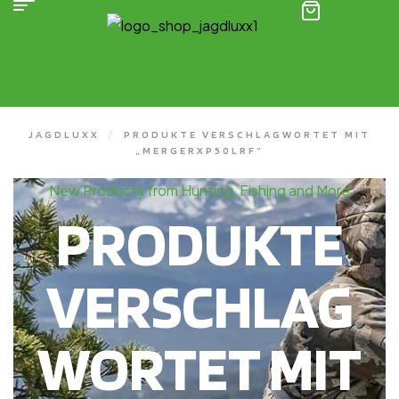
(0)
JAGDLUXX
/
PRODUKTE VERSCHLAGWORTET MIT
„MERGERXP50LRF“
New Products from Hunting, Fishing and More
PRODUKTE
VERSCHLAG
WORTET MIT