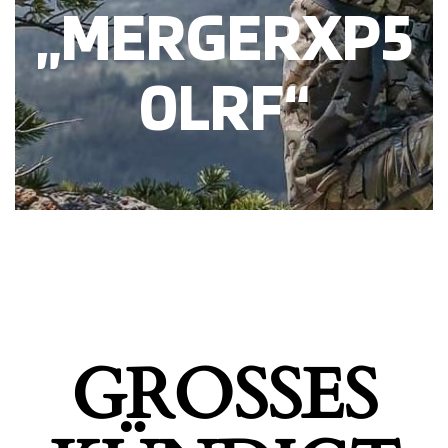
„MERGERXP5
0LRF“
GROSSES K