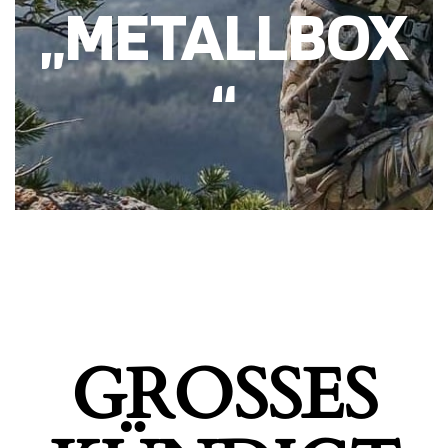
„METALLBOX
“
GROSSES K