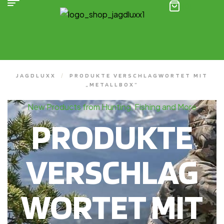
(0)
JAGDLUXX
/
PRODUKTE VERSCHLAGWORTET MIT
„METALLBOX“
New Products from Hunting, Fishing and More
PRODUKTE
VERSCHLAG
WORTET MIT