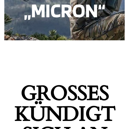
„MICRON“
GROSSES K
ÜNDIGT S