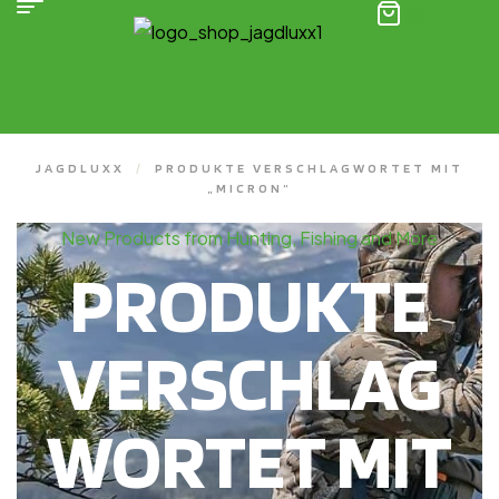
(0)
JAGDLUXX
/
PRODUKTE VERSCHLAGWORTET MIT
„MICRON“
New Products from Hunting, Fishing and More
PRODUKTE
VERSCHLAG
WORTET MIT