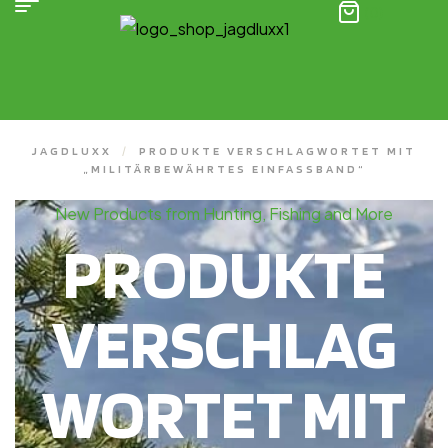
(0)
JAGDLUXX
/
PRODUKTE VERSCHLAGWORTET MIT
„MILITÄRBEWÄHRTES EINFASSBAND“
New Products from Hunting, Fishing and More
PRODUKTE
VERSCHLAG
WORTET MIT