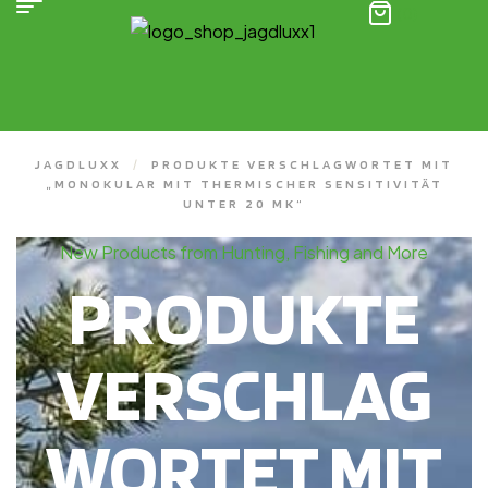
(0)
JAGDLUXX
/
PRODUKTE VERSCHLAGWORTET MIT
„MONOKULAR MIT THERMISCHER SENSITIVITÄT
UNTER 20 MK“
New Products from Hunting, Fishing and More
PRODUKTE
VERSCHLAG
WORTET MIT