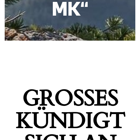
MK“
GROSSES K
ÜNDIGT S