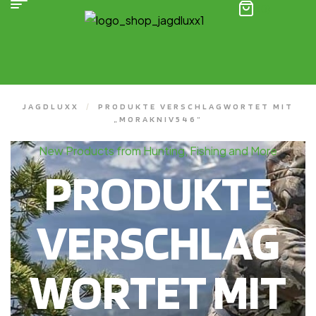
(0)
JAGDLUXX
/
PRODUKTE VERSCHLAGWORTET MIT
„MORAKNIV546“
New Products from Hunting, Fishing and More
PRODUKTE
VERSCHLAG
WORTET MIT