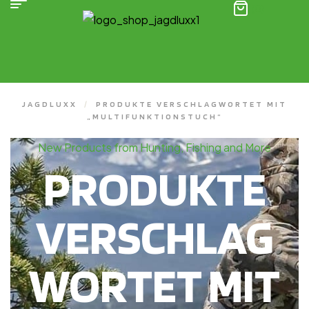
(0)
JAGDLUXX
/
PRODUKTE VERSCHLAGWORTET MIT
„MULTIFUNKTIONSTUCH“
New Products from Hunting, Fishing and More
PRODUKTE
VERSCHLAG
WORTET MIT