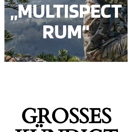
„MULTISPECT
RUM“
GROSSES K