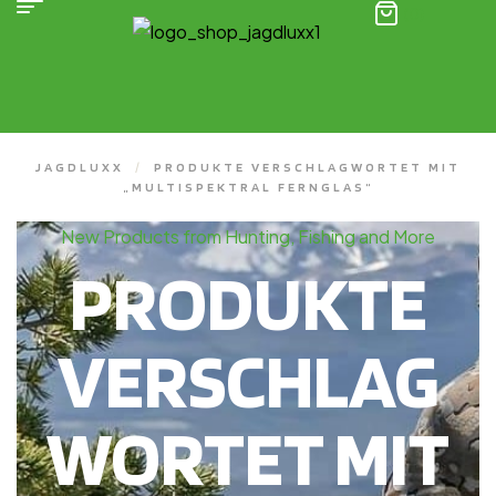
(0)
JAGDLUXX
/
PRODUKTE VERSCHLAGWORTET MIT
„MULTISPEKTRAL FERNGLAS“
New Products from Hunting, Fishing and More
PRODUKTE
VERSCHLAG
WORTET MIT