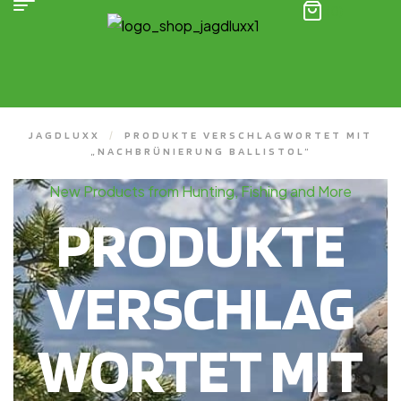
(0)
JAGDLUXX
/
PRODUKTE VERSCHLAGWORTET MIT
„NACHBRÜNIERUNG BALLISTOL“
New Products from Hunting, Fishing and More
PRODUKTE
VERSCHLAG
WORTET MIT