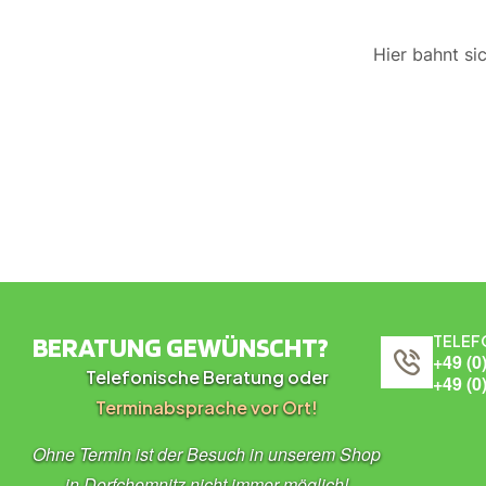
Hier bahnt si
BERATUNG GEWÜNSCHT?
TELEF
+49 (0
Telefonische Beratung oder
+49 (0
Terminabsprache vor Ort!
Ohne Termin ist der Besuch in unserem Shop
in Dorfchemnitz nicht immer möglich!