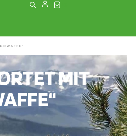
(0)
AGDWAFFE“
RTET MIT
WAFFE“