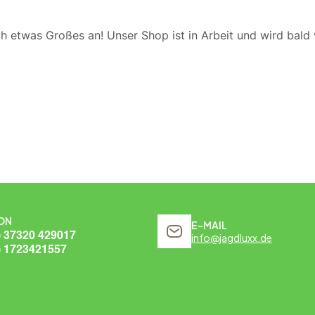
ch etwas Großes an! Unser Shop ist in Arbeit und wird bald v
ON
E-MAIL
) 37320 429017
info@jagdluxx.de
) 1723421557