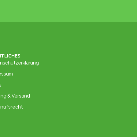
HTLICHES
nschutzerklärung
essum
s
ung & Versand
rrufsrecht