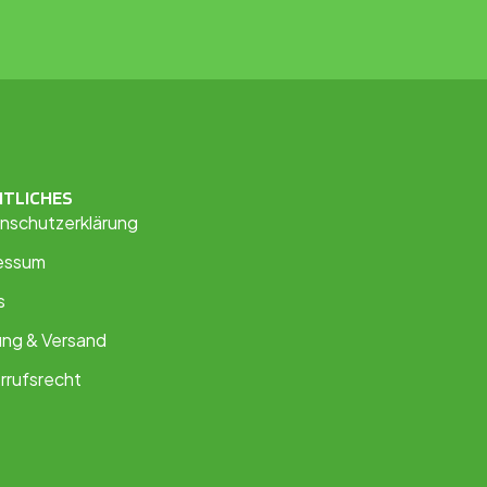
HTLICHES
nschutzerklärung
essum
s
ung & Versand
rrufsrecht