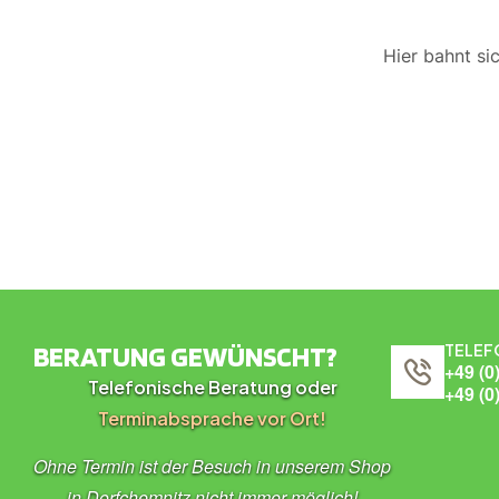
Hier bahnt si
BERATUNG GEWÜNSCHT?
TELEF
+49 (0
Telefonische Beratung oder
+49 (0
Terminabsprache vor Ort!
Ohne Termin ist der Besuch in unserem Shop
in Dorfchemnitz nicht immer möglich!