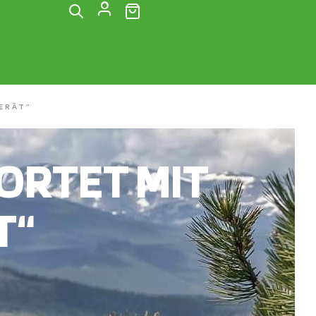
(0)
ERÄT“
RTET MIT
T“