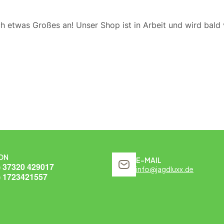
ch etwas Großes an! Unser Shop ist in Arbeit und wird bald v
ON
E-MAIL
) 37320 429017
info@jagdluxx.de
) 1723421557