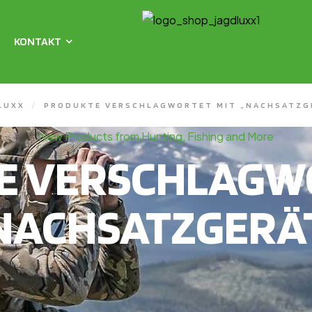
KONTAKT
LUXX
/
PRODUKTE VERSCHLAGWORTET MIT „NACHSATZG
New Products from Hunting, Fishing and More
E VERSCHLAGWO
NACHSATZGERÄ