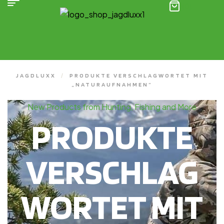
(0)
JAGDLUXX
/
PRODUKTE VERSCHLAGWORTET MIT
„NATURAUFNAHMEN“
New Products from Hunting, Fishing and More
PRODUKTE
VERSCHLAG
WORTET MIT