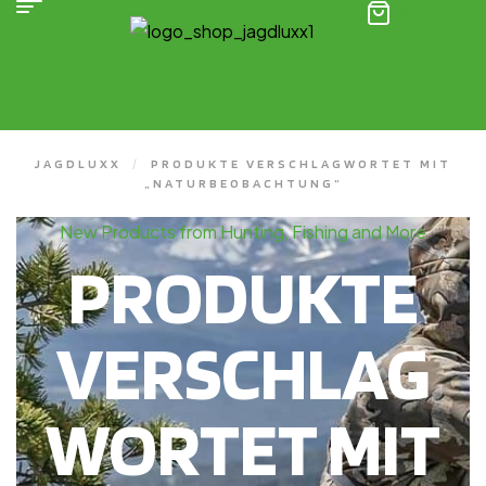
(0)
JAGDLUXX
/
PRODUKTE VERSCHLAGWORTET MIT
„NATURBEOBACHTUNG“
New Products from Hunting, Fishing and More
PRODUKTE
VERSCHLAG
WORTET MIT