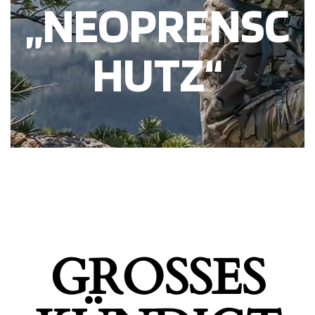
„NEOPRENSC
HUTZ“
GROSSES K