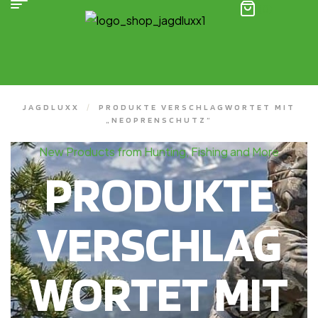
(0)
JAGDLUXX
/
PRODUKTE VERSCHLAGWORTET MIT
„NEOPRENSCHUTZ“
New Products from Hunting, Fishing and More
PRODUKTE
VERSCHLAG
WORTET MIT