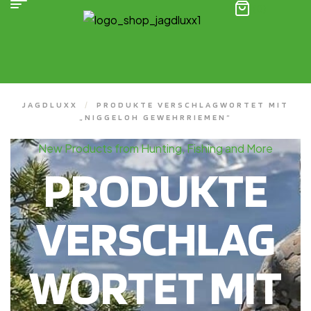
(0)
JAGDLUXX
/
PRODUKTE VERSCHLAGWORTET MIT
„NIGGELOH GEWEHRRIEMEN“
New Products from Hunting, Fishing and More
PRODUKTE
VERSCHLAG
WORTET MIT