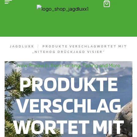
(0)
JAGDLUXX
/
PRODUKTE VERSCHLAGWORTET MIT
„NITEHOG DRÜCKJAGD VISIER“
New Products from Hunting, Fishing and More
PRODUKTE
VERSCHLAG
WORTET MIT