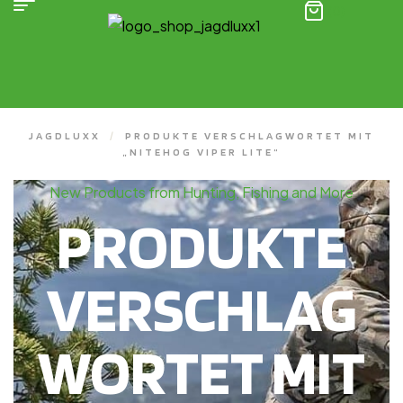
(0)
JAGDLUXX
/
PRODUKTE VERSCHLAGWORTET MIT
„NITEHOG VIPER LITE“
New Products from Hunting, Fishing and More
PRODUKTE
VERSCHLAG
WORTET MIT