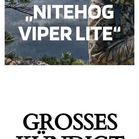
„NITEHOG
VIPER LITE“
GROSSES K