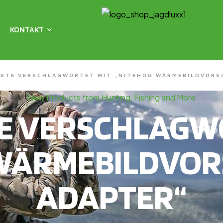
KONTAKT
KTE VERSCHLAGWORTET MIT „NITEHOG WÄRMEBILDVORS
New Products from Hunting, Fishing and More
E VERSCHLAGWO
 WÄRMEBILDVOR
ADAPTER“