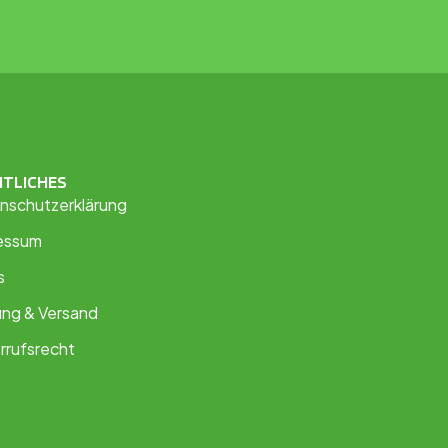
HTLICHES
nschutzerklärung
essum
s
ung & Versand
rrufsrecht