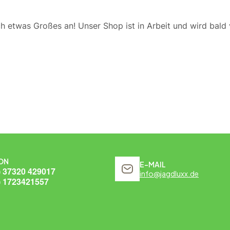
ch etwas Großes an! Unser Shop ist in Arbeit und wird bald v
ON
E-MAIL
) 37320 429017
info@jagdluxx.de
) 1723421557