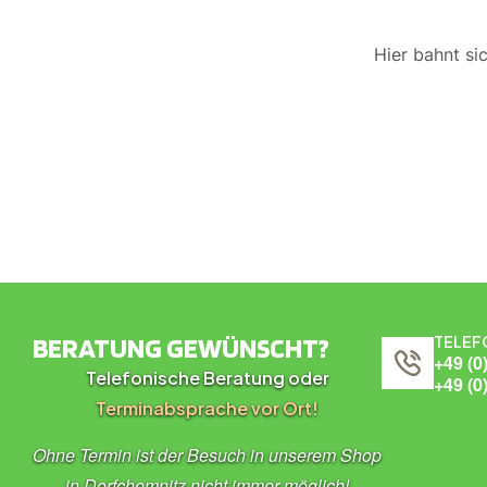
Hier bahnt si
BERATUNG GEWÜNSCHT?
TELEF
+49 (0
Telefonische Beratung oder
+49 (0
Terminabsprache vor Ort!
Ohne Termin ist der Besuch in unserem Shop
in Dorfchemnitz nicht immer möglich!