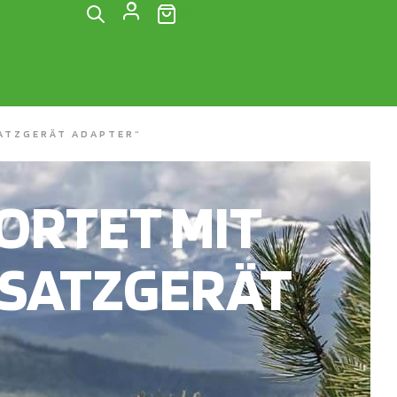
(0)
ATZGERÄT ADAPTER“
RTET MIT
SATZGERÄT