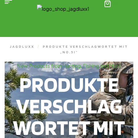
(0)
JAGDLUXX
/
PRODUKTE VERSCHLAGWORTET MIT
„NO.5I“
New Products from Hunting, Fishing and More
PRODUKTE
VERSCHLAG
WORTET MIT