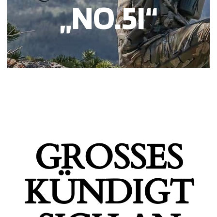
„NO.5I“
GROSSES K
ÜNDIGT S