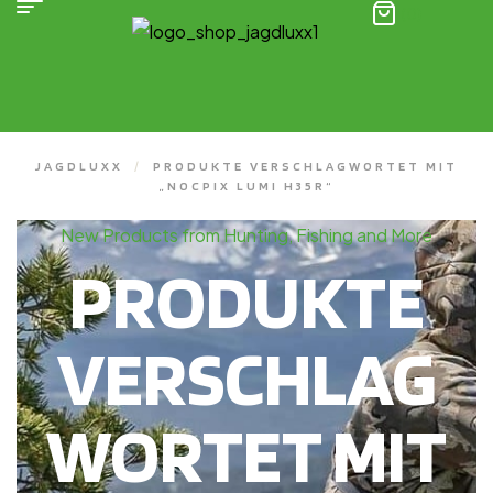
(0)
JAGDLUXX
/
PRODUKTE VERSCHLAGWORTET MIT
„NOCPIX LUMI H35R“
New Products from Hunting, Fishing and More
PRODUKTE
VERSCHLAG
WORTET MIT