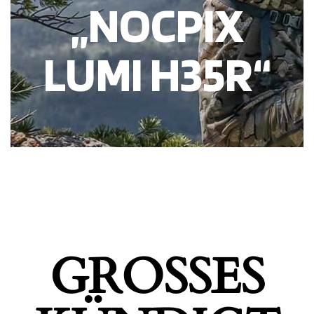
„NOCPIX
LUMI H35R“
GROSSES K