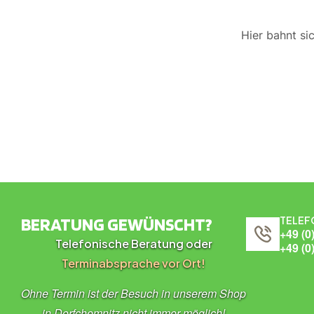
Hier bahnt si
BERATUNG GEWÜNSCHT?
TELEF
+49 (0
Telefonische Beratung oder
+49 (0
Terminabsprache vor Ort!
Ohne Termin ist der Besuch in unserem Shop
in Dorfchemnitz nicht immer möglich!