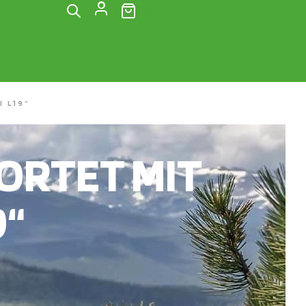
(0)
 L19“
RTET MIT
9“