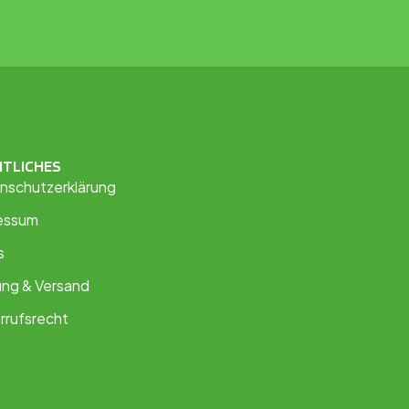
HTLICHES
nschutzerklärung
essum
s
ung & Versand
rrufsrecht