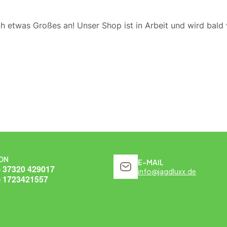
ch etwas Großes an! Unser Shop ist in Arbeit und wird bald v
ON
E-MAIL
) 37320 429017
info@jagdluxx.de
) 1723421557