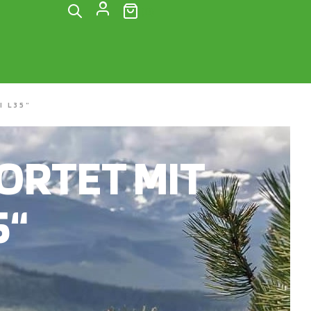
(0)
 L35“
RTET MIT
5“