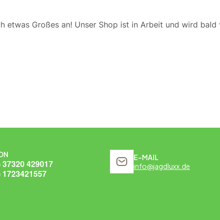
ch etwas Großes an! Unser Shop ist in Arbeit und wird bald v
ON
E-MAIL
) 37320 429017
info@jagdluxx.de
) 1723421557