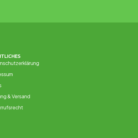
HTLICHES
nschutzerklärung
essum
s
ung & Versand
rrufsrecht