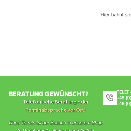
Hier bahnt si
BERATUNG GEWÜNSCHT?
TELEF
+49 (0
Telefonische Beratung oder
+49 (0
Terminabsprache vor Ort!
Ohne Termin ist der Besuch in unserem Shop
in Dorfchemnitz nicht immer möglich!