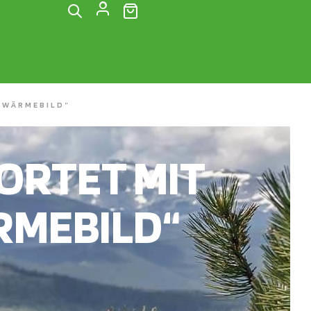
(0)
 WÄRMEBILD“
RTET MIT
RMEBILD“