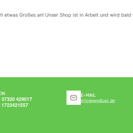
ch etwas Großes an! Unser Shop ist in Arbeit und wird bald v
ON
E-MAIL
) 37320 429017
info@jagdluxx.de
) 1723421557