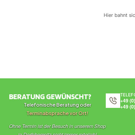
Hier bahnt si
BERATUNG GEWÜNSCHT?
TELEF
+49 (0
Telefonische Beratung oder
+49 (0
Terminabsprache vor Ort!
Ohne Termin ist der Besuch in unserem Shop
in Dorfchemnitz nicht immer möglich!