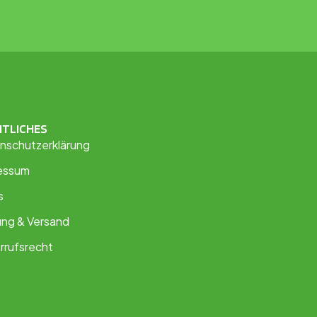
HTLICHES
nschutzerklärung
essum
s
ung & Versand
rrufsrecht