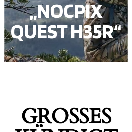
„NOCPIX
QUEST H35R“
GROSSES K