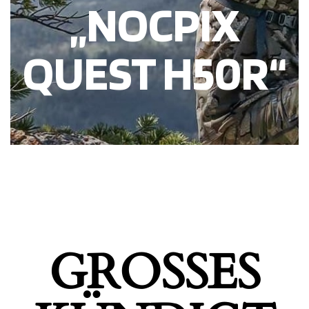
„NOCPIX
QUEST H50R“
GROSSES K