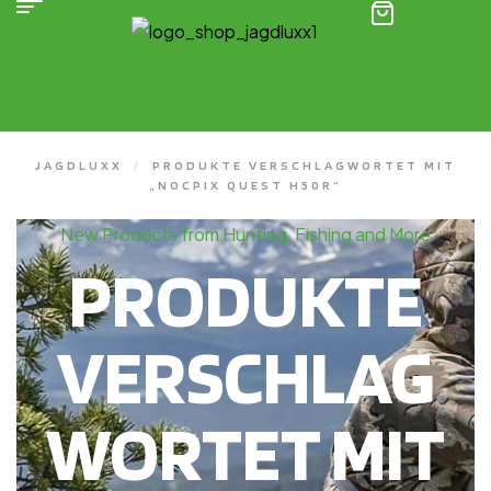
(0)
JAGDLUXX
/
PRODUKTE VERSCHLAGWORTET MIT
„NOCPIX QUEST H50R“
New Products from Hunting, Fishing and More
PRODUKTE
VERSCHLAG
WORTET MIT