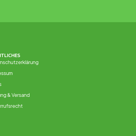
HTLICHES
nschutzerklärung
essum
s
ung & Versand
rrufsrecht