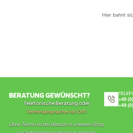
Hier bahnt si
BERATUNG GEWÜNSCHT?
TELEF
+49 (0
Telefonische Beratung oder
+49 (0
Terminabsprache vor Ort!
Ohne Termin ist der Besuch in unserem Shop
in Dorfchemnitz nicht immer möglich!