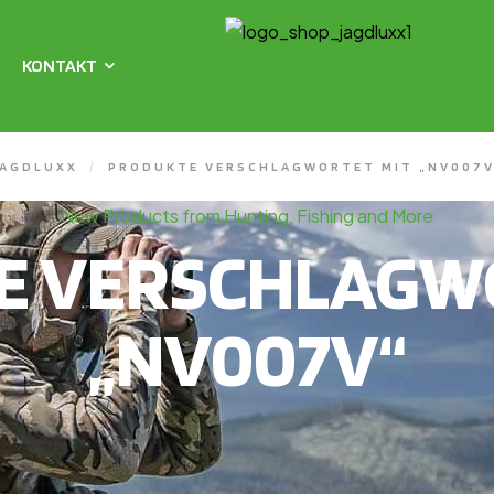
KONTAKT
JAGDLUXX
/
PRODUKTE VERSCHLAGWORTET MIT „NV007V
New Products from Hunting, Fishing and More
E VERSCHLAGWO
„NV007V“