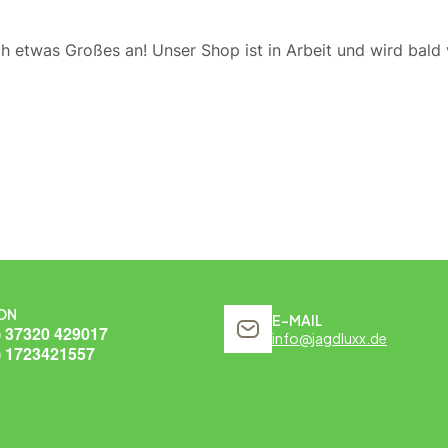
ch etwas Großes an! Unser Shop ist in Arbeit und wird bald v
ON
E-MAIL
) 37320 429017
info@jagdluxx.de
) 1723421557