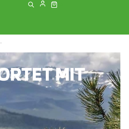
(0)
“
RTET MIT