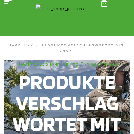
(0)
JAGDLUXX
/
PRODUKTE VERSCHLAGWORTET MIT
„NXP“
New Products from Hunting, Fishing and More
PRODUKTE
VERSCHLAG
WORTET MIT