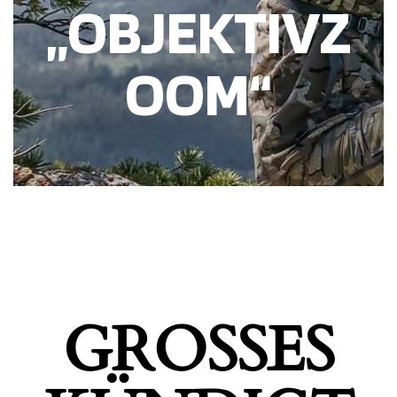
„OBJEKTIVZ
OOM“
GROSSES K