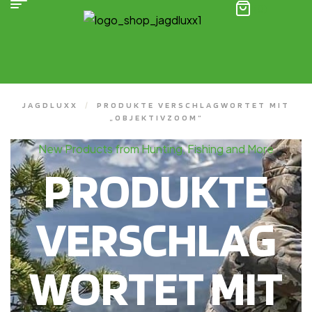
(0)
JAGDLUXX
/
PRODUKTE VERSCHLAGWORTET MIT
„OBJEKTIVZOOM“
New Products from Hunting, Fishing and More
PRODUKTE
VERSCHLAG
WORTET MIT