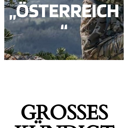
„ÖSTERREICH
“
GROSSES K