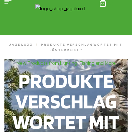
(0)
JAGDLUXX
/
PRODUKTE VERSCHLAGWORTET MIT
„ÖSTERREICH“
New Products from Hunting, Fishing and More
PRODUKTE
VERSCHLAG
WORTET MIT