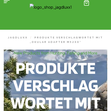
(0)
JAGDLUXX
/
PRODUKTE VERSCHLAGWORTET MIT
„OKULAR ADAPTER M52X0“
New Products from Hunting, Fishing and More
PRODUKTE
VERSCHLAG
WORTET MIT