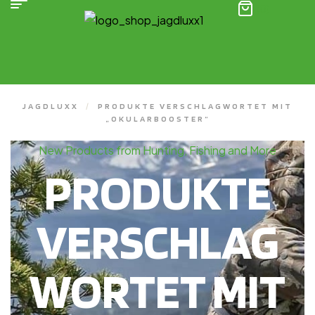
(0)
JAGDLUXX
/
PRODUKTE VERSCHLAGWORTET MIT
„OKULARBOOSTER“
New Products from Hunting, Fishing and More
PRODUKTE
VERSCHLAG
WORTET MIT