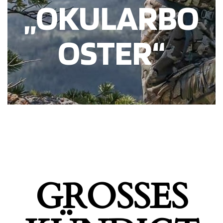
„OKULARBO
OSTER“
GROSSES K