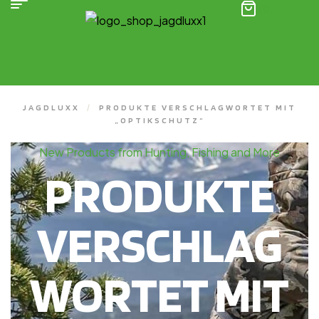
(0)
JAGDLUXX
/
PRODUKTE VERSCHLAGWORTET MIT
„OPTIKSCHUTZ“
New Products from Hunting, Fishing and More
PRODUKTE
VERSCHLAG
WORTET MIT