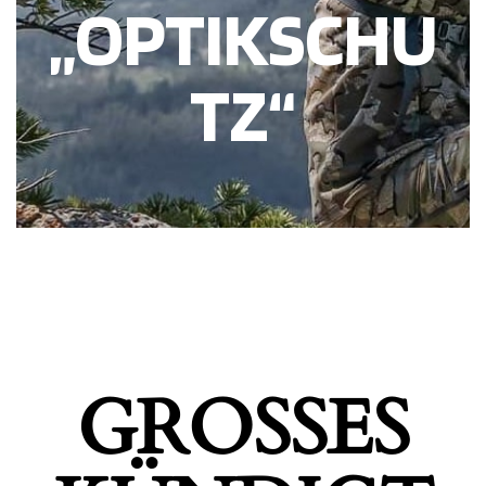
„OPTIKSCHU
TZ“
GROSSES K