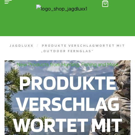
(0)
JAGDLUXX
/
PRODUKTE VERSCHLAGWORTET MIT
„OUTDOOR FERNGLAS“
New Products from Hunting, Fishing and More
PRODUKTE
VERSCHLAG
WORTET MIT