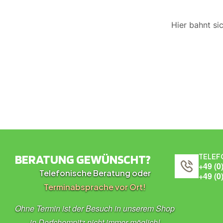
Hier bahnt si
BERATUNG GEWÜNSCHT?
TELEF
+49 (0
Telefonische Beratung oder
+49 (0
Terminabsprache vor Ort!
Ohne Termin ist der Besuch in unserem Shop
in Dorfchemnitz nicht immer möglich!