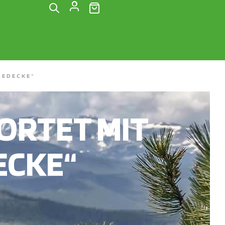
(0)
DEDECKE“
RTET MIT
ECKE“