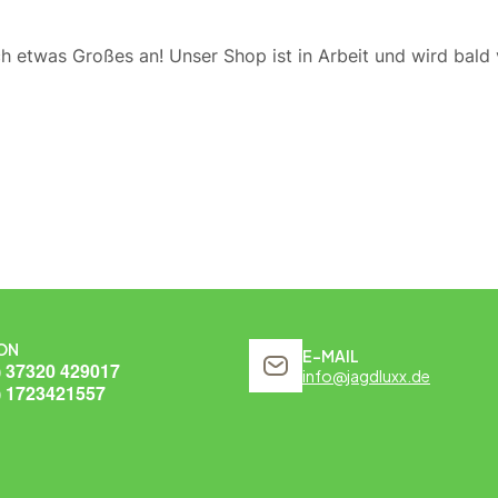
ch etwas Großes an! Unser Shop ist in Arbeit und wird bald v
ON
E-MAIL
) 37320 429017
info@jagdluxx.de
) 1723421557