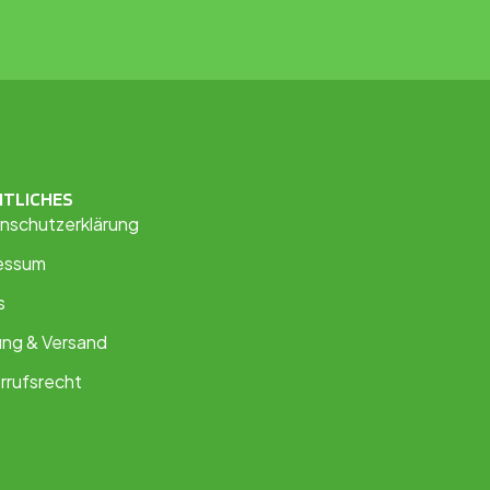
HTLICHES
nschutzerklärung
essum
s
ung & Versand
rrufsrecht