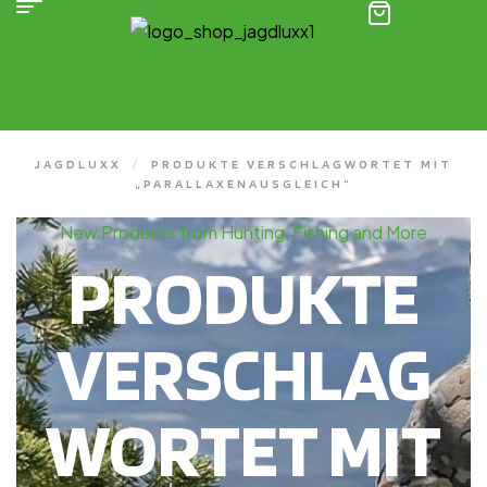
(0)
JAGDLUXX
/
PRODUKTE VERSCHLAGWORTET MIT
„PARALLAXENAUSGLEICH“
New Products from Hunting, Fishing and More
PRODUKTE
VERSCHLAG
WORTET MIT