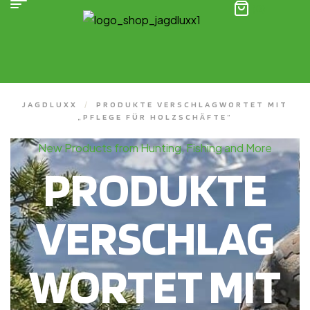
(0)
JAGDLUXX
/
PRODUKTE VERSCHLAGWORTET MIT
„PFLEGE FÜR HOLZSCHÄFTE“
New Products from Hunting, Fishing and More
PRODUKTE
VERSCHLAG
WORTET MIT