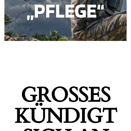
„PFLEGE“
GROSSES K
ÜNDIGT S