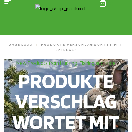
(0)
JAGDLUXX
/
PRODUKTE VERSCHLAGWORTET MIT
„PFLEGE“
New Products from Hunting, Fishing and More
PRODUKTE
VERSCHLAG
WORTET MIT