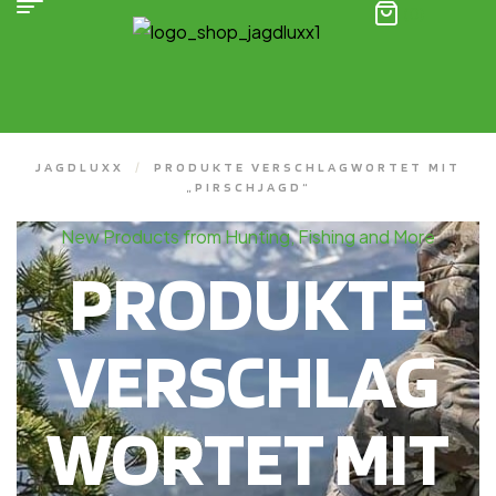
(0)
JAGDLUXX
/
PRODUKTE VERSCHLAGWORTET MIT
„PIRSCHJAGD“
New Products from Hunting, Fishing and More
PRODUKTE
VERSCHLAG
WORTET MIT