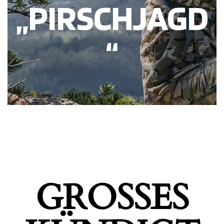
„PIRSCHJAGD
“
GROSSES K