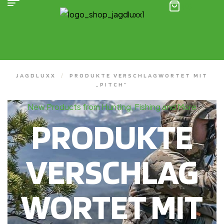
(0)
JAGDLUXX
/
PRODUKTE VERSCHLAGWORTET MIT
„PITCH“
New Products from Hunting, Fishing and More
PRODUKTE
VERSCHLAG
WORTET MIT