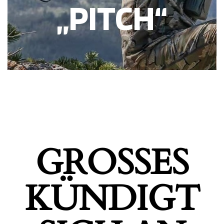
„PITCH“
GROSSES K
ÜNDIGT S