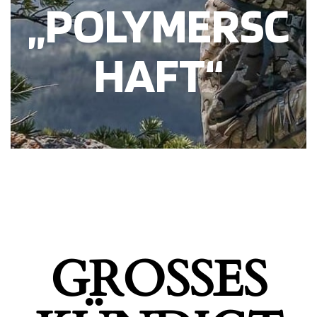
„POLYMERSC
HAFT“
GROSSES K