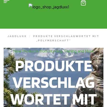
(0)
JAGDLUXX
/
PRODUKTE VERSCHLAGWORTET MIT
„POLYMERSCHAFT“
New Products from Hunting, Fishing and More
PRODUKTE
VERSCHLAG
WORTET MIT