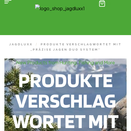
(0)
JAGDLUXX
/
PRODUKTE VERSCHLAGWORTET MIT
„PRÄZISE JAGEN DUO SYSTEM“
New Products from Hunting, Fishing and More
PRODUKTE
VERSCHLAG
WORTET MIT