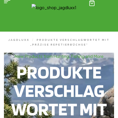
(0)
JAGDLUXX
/
PRODUKTE VERSCHLAGWORTET MIT
„PRÄZISE REPETIERBÜCHSE“
New Products from Hunting, Fishing and More
PRODUKTE
VERSCHLAG
WORTET MIT