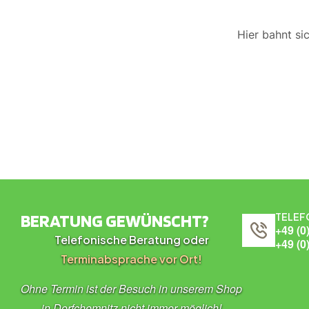
Hier bahnt si
BERATUNG GEWÜNSCHT?
TELEF
+49 (0
Telefonische Beratung oder
+49 (0
Terminabsprache vor Ort!
Ohne Termin ist der Besuch in unserem Shop
in Dorfchemnitz nicht immer möglich!