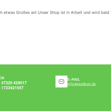
ch etwas Großes an! Unser Shop ist in Arbeit und wird bald v
ON
E-MAIL
) 37320 429017
info@jagdluxx.de
) 1723421557