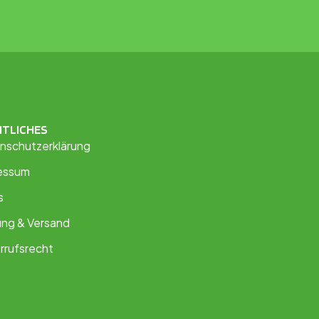
HTLICHES
nschutzerklärung
essum
s
ung & Versand
rrufsrecht