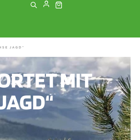
(0)
HSE JAGD“
RTET MIT
JAGD“