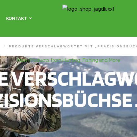
KONTAKT
X
/
PRODUKTE VERSCHLAGWORTET MIT „PRÄZISIONSBÜC
New Products from Hunting, Fishing and More
E VERSCHLAGWO
ZISIONSBÜCHSE 