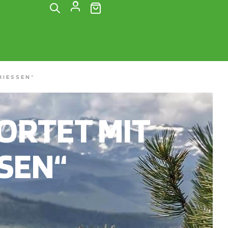
(0)
IESSEN“
RTET MIT
SEN“