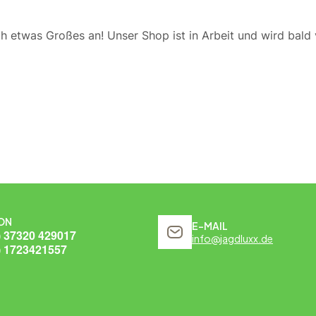
ch etwas Großes an! Unser Shop ist in Arbeit und wird bald v
ON
E-MAIL
) 37320 429017
info@jagdluxx.de
) 1723421557