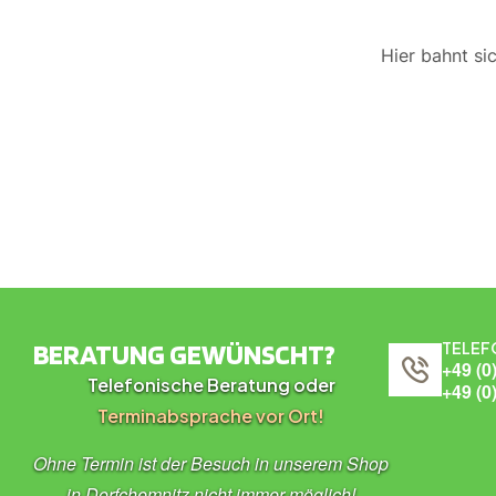
Hier bahnt si
BERATUNG GEWÜNSCHT?
TELEF
+49 (0
Telefonische Beratung oder
+49 (0
Terminabsprache vor Ort!
Ohne Termin ist der Besuch in unserem Shop
in Dorfchemnitz nicht immer möglich!