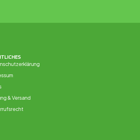
HTLICHES
nschutzerklärung
essum
s
ung & Versand
rrufsrecht