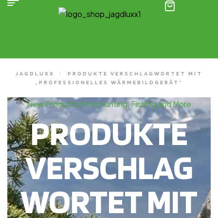
(0)
JAGDLUXX
/
PRODUKTE VERSCHLAGWORTET MIT
„PROFESSIONELLES WÄRMEBILDGERÄT“
New Products from Hunting, Fishing and More
PRODUKTE
VERSCHLAG
WORTET MIT