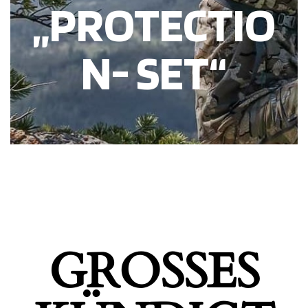
„PROTECTIO
N- SET“
GROSSES K