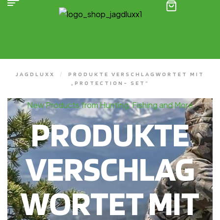
(0)
JAGDLUXX
/
PRODUKTE VERSCHLAGWORTET MIT
„PROTECTION- SET“
New Products from Hunting, Fishing and More
PRODUKTE
VERSCHLAG
WORTET MIT